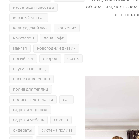
объёмным, часть ламп
кассеты для рассады
а часть остав
кованый мангал
колорадский жук
копчение
кристалон
ландшафт
мангал
новогодний дизайн
новый год
огород
осень
паутинный клещ
пленка для теплиц
полив для теплиц
поливочные шланги
сад
садовая дорожка
садовая мебель
семена
сидераты
система полива