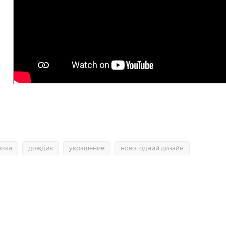
елка
дождик
украшение
новогодний дизайн