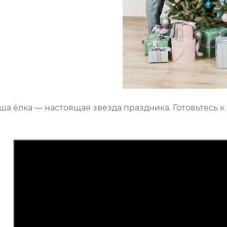
ша ёлка — настоящая звезда праздника. Готовьтесь