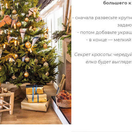
большего к
- сначала развесьте кру
задают
- потом добавьте укра
- в конце — мелкий
Секрет красоты: череду
ёлка будет выгляде