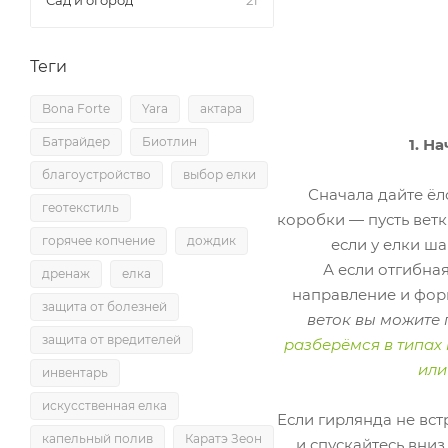
Сад и огород
21
Теги
Bona Forte
Yara
актара
Батрайдер
Биотлин
1
. На
благоустройство
выбор елки
Сначала дайте ёл
геотекстиль
коробки — пусть ветк
горячее копчение
дождик
если у елки ш
А если отгибна
дренаж
елка
направление и фор
защита от болезней
веток вы можите п
защита от вредителей
разберёмся в типах
или
инвентарь
искусственная елка
Если гирлянда не вст
капельный полив
Каратэ Зеон
и спускайтесь вниз