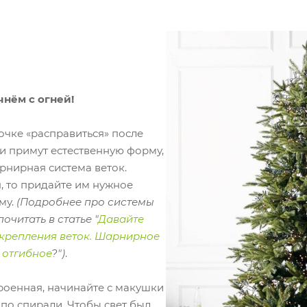
чнём с огней!
очке «расправиться» после
и примут естественную форму,
арнирная система веток.
я, то придайте им нужное
му.
(Подробнее про системы
очитать в статье "
Давайте
 крепления веток. Шарнирное
 отгибное
?")
.
роенная, начинайте с макушки
 по спирали. Чтобы свет был