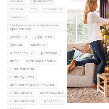
сорняки
строительство
теплицы
тля
триходерма
тюльпаны
Удобрение пролонгированное
органическое
удобрения
украшение
урожай
фитоверм
фитоспорин-м
фитофлора
щепа
Щепа абрикосовая
Щепа вишневая
Щепа грушевая
щепа для горячего копчения
Щепа дубовая
Щепа ольховая
Щепа сливовая
Щепа яблони