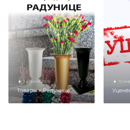
1 апреля 2026
12 ян
Товары к Радунице
Уценё