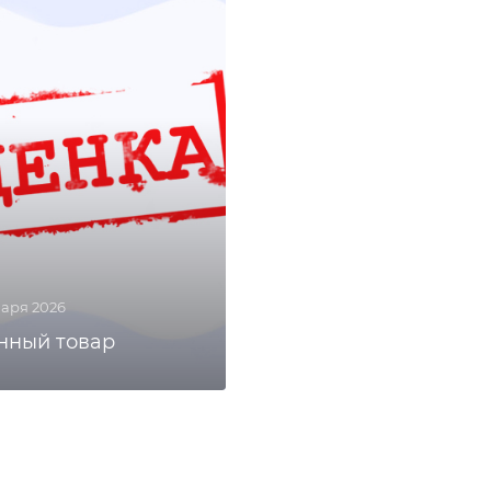
варя 2026
нный товар