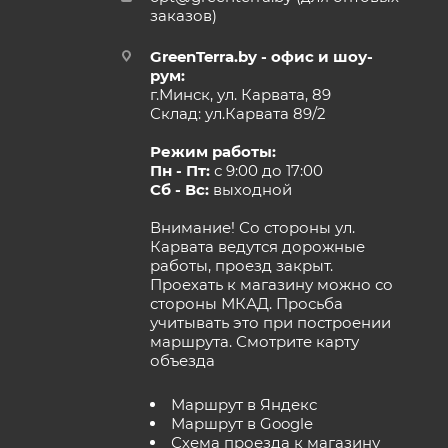
заказов)
GreenTerra.by - офис и шоу-
рум:
г.Минск, ул. Карвата, 89
Склад: ул.Карвата 89/2
Режим работы:
Пн - Пт:
с 9:00 до 17:00
Сб - Вс:
выходной
Внимание! Со стороны ул.
Карвата ведутся дорожные
работы, проезд закрыт.
Проехать к магазину можно со
стороны МКАД. Просьба
учитывать это при построении
маршрута.
Смотрите карту
объезда
Маршрут в Яндекс
Маршрут в Google
Схема проезда к магазину