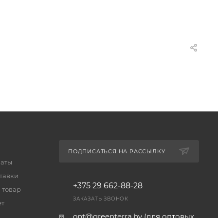
ПОДПИСАТЬСЯ НА РАССЫЛКУ
латы
тавки
+375 29 662-88-28
 товар
ЗАКАЗАТЬ ЗВОНОК
ет
opt@greenterra.by (для оптовых