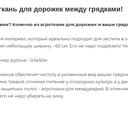
ткань для дорожек между грядками!
ами? Конечно из а
гроткани
для дорожек
и ваши гряд
й материал, который идеально подходит для застила в 
еет небольшую ширину - 60 см. Его не надо подрезать!
змер рулона - 0.6х50м
няков обеспечит чистоту и ухоженный вид ваших грядок
и, травой, отнимая питание у огородных культур, а у д
ащитных полос - агроткани для междурядий. В отличии 
го не надо убирать на зиму.