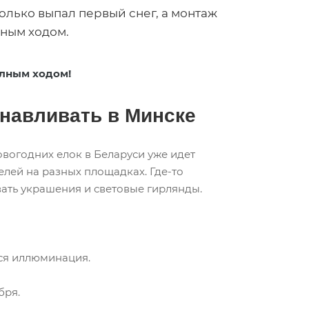
олько выпал первый снег, а монтаж
лным ходом.
олным ходом!
анавливать в Минске
овогодних елок в Беларуси уже идет
лей на разных площадках. Где-то
вать украшения и световые гирлянды.
тся иллюминация.
бря.