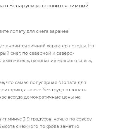
ра в Беларуси установится зимний
ите лопату для снега заранее!
установится зимний характер погоды. На
рый снег, по северной и северо-
стами метель, налипание мокрого снега,
ее, что самая популярная "Лопата для
ерриторию, а также без труда откопать
 нас всегда демократичные цены на
ит минус 3-9 градусов, ночью по северу
. Высота снежного покрова заметно