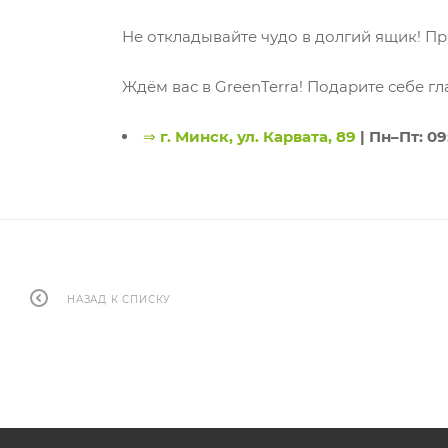
Не откладывайте чудо в долгий ящик! П
Ждём вас в GreenTerra! Подарите себе г
⇒
г. Минск, ул. Карвата, 89
| Пн–Пт: 09
НАЗАД К СПИСКУ