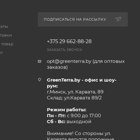
ПОДПИСАТЬСЯ НА РАССЫЛКУ
латы
тавки
+375 29 662-88-28
 товар
ЗАКАЗАТЬ ЗВОНОК
ет
opt@greenterra.by (для оптовых
заказов)
GreenTerra.by - офис и шоу-
рум:
г.Минск, ул. Карвата, 89
Склад: ул.Карвата 89/2
Режим работы:
Пн - Пт:
с 9:00 до 17:00
Сб - Вс:
выходной
Внимание! Со стороны ул.
Карвата ведутся дорожные