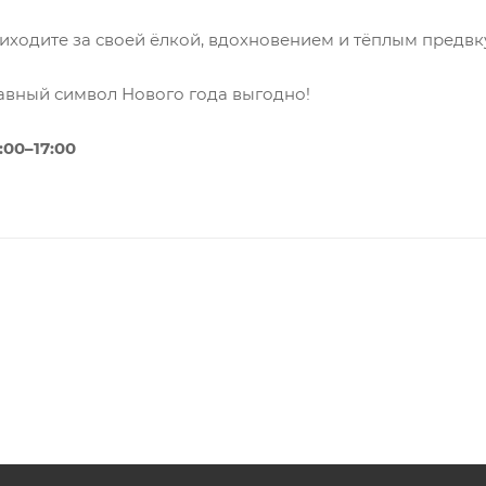
риходите за своей ёлкой, вдохновением и тёплым предв
лавный символ Нового года выгодно!
:00–17:00