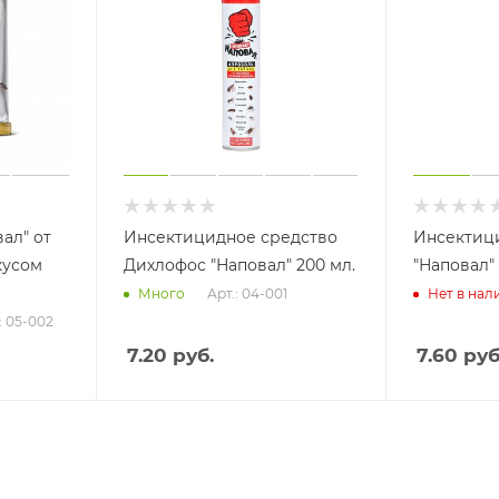
ал" от
Инсектицидное средство
Инсектиц
кусом
Дихлофос "Наповал" 200 мл.
"Наповал" 
Арт.: 04-001
Много
Нет в нал
: 05-002
7.20
руб.
7.60
руб