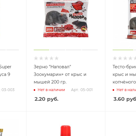
Super
Зерно "Наповал"
Тесто-бри
уса 9
Зоокумарин+ от крыс и
крыс и мы
мышей 200 гр.
копчёного 
: 03-003
Арт.: 05-001
Нет в наличии
Нет в нал
2.20
руб.
3.60
руб