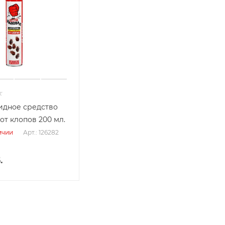
идное средство
от клопов 200 мл.
Арт.: 126282
ичии
.