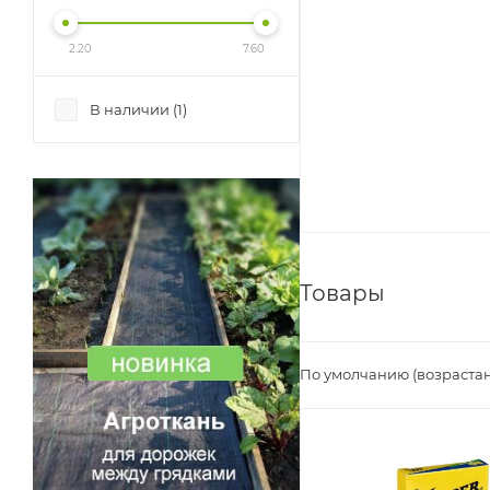
2.20
7.60
В наличии (
1
)
Товары
По умолчанию (возраста