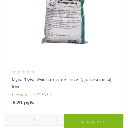
Мука "РуБелЭко" известняковая (доломитовая)
10кг
Арт.: МД10
Много
6.20
руб.
В КОРЗИНУ