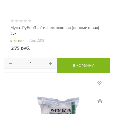
Мука "РуБелЭко" известняковая (доломитовая)
2кг
Арт.: ДР2
Много
2.75
руб.
В КОРЗИНУ