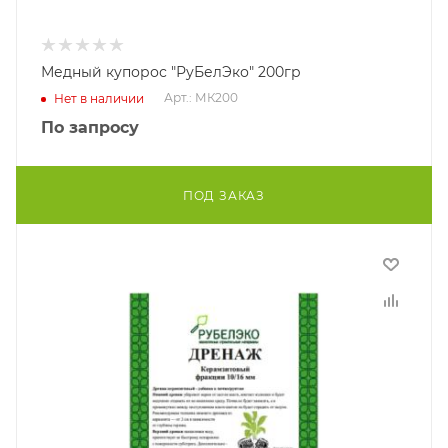
Медный купорос "РуБелЭко" 200гр
Арт.: МК200
Нет в наличии
По запросу
ПОД ЗАКАЗ