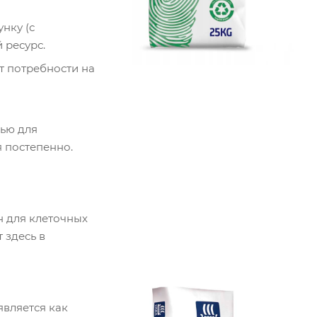
нку (с
 ресурс.
т потребности на
нью для
я постепенно.
н для клеточных
 здесь в
является как