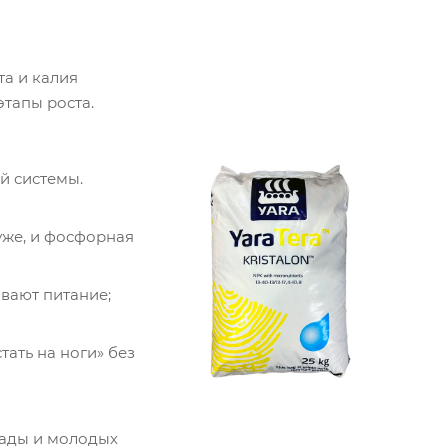
а и калия
этапы роста.
й системы.
уже, и фосфорная
вают питание;
ать на ноги» без
ссады и молодых