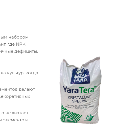
лным набором
нт, где NPK
пичные дефициты.
а культур, когда
ементов делают
декоративных
о не хватает
м элементом.