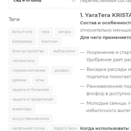
Сад и огород
21
перечисленные соста
1. YaraTera KRIST
Теги
Состав и особенност
относительно меньше.
Bona Forte
Yara
актара
Для чего применяетс
Батрайдер
Биотлин
благоустройство
выбор елки
Укоренение и стар
Удобрение даёт ра
геотекстиль
Высадка рассады и
горячее копчение
дождик
подпитка помогает
дренаж
елка
Ранневесенние под
защита от болезней
фосфор в доступно
защита от вредителей
Молодые сеянцы. Н
инвентарь
избыточного вытяги
искусственная елка
Когда использовать:
капельный полив
Каратэ Зеон