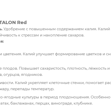
STALON Red
ь.
Удобрение с повышенным содержанием калия. Калий 
ойчивость к стрессам и накопление сахаров.
я:
и цветения. Калий улучшает формирование цветков и с
 плодов. Повышает сахаристость, плотность, лёжкость и 
в, огурцов, ягодников.
вости. Калий укрепляет клеточные стенки, помогает ра
 жару, перепады температур.
о-ягодные культуры в период плодоношения. Особенно
атах, баклажанах, перцах, винограде, клубнике.