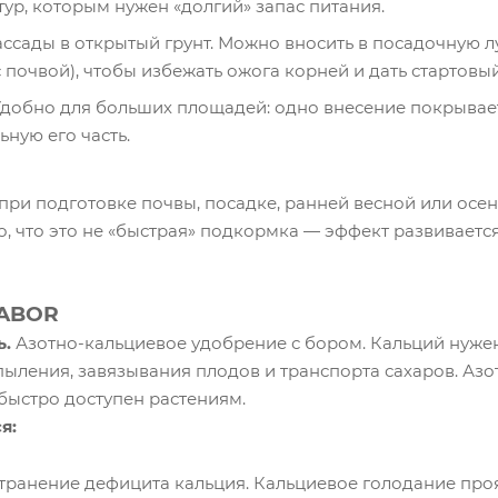
ур, которым нужен «долгий» запас питания.
ссады в открытый грунт. Можно вносить в посадочную лу
почвой), чтобы избежать ожога корней и дать стартовый
Удобно для больших площадей: одно внесение покрывае
ьную его часть.
при подготовке почвы, посадке, ранней весной или осе
, что это не «быстрая» подкормка — эффект развиваетс
RABOR
ь.
Азотно-кальциевое удобрение с бором. Кальций нуже
пыления, завязывания плодов и транспорта сахаров. Азот
быстро доступен растениям.
я:
транение дефицита кальция. Кальциевое голодание про