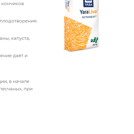
е кончиков
оплодотворения.
ны, капуста,
ение даёт и
ии, в начале
 песчаных, при