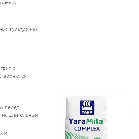
мплексу
ых культур, как
твия с
створяются,
ву перед
м на длительный
х и