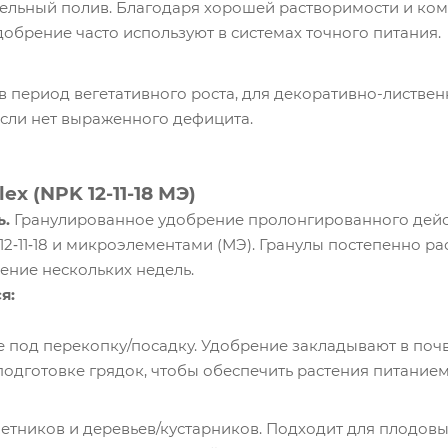
ельный полив. Благодаря хорошей растворимости и ко
обрение часто используют в системах точного питания.
в период вегетативного роста, для декоративно-лиственн
если нет выраженного дефицита.
ex (NPK 12-11-18 МЭ)
ь.
Гранулированное удобрение пролонгированного дейс
2‑11‑18 и микроэлементами (МЭ). Гранулы постепенно ра
чение нескольких недель.
я:
 под перекопку/посадку. Удобрение закладывают в поч
подготовке грядок, чтобы обеспечить растения питание
тников и деревьев/кустарников. Подходит для плодовы