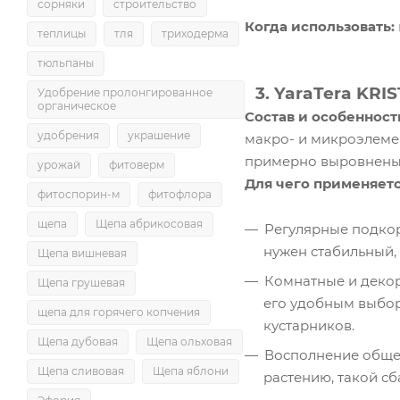
сорняки
строительство
Когда использовать:
теплицы
тля
триходерма
тюльпаны
3. YaraTera KRI
Удобрение пролонгированное
органическое
Состав и особенност
удобрения
украшение
макро- и микроэлемен
примерно выровнены,
урожай
фитоверм
Для чего применяетс
фитоспорин-м
фитофлора
щепа
Щепа абрикосовая
Регулярные подкор
нужен стабильный, 
Щепа вишневая
Комнатные и декор
Щепа грушевая
его удобным выбор
щепа для горячего копчения
кустарников.
Щепа дубовая
Щепа ольховая
Восполнение общег
Щепа сливовая
Щепа яблони
растению, такой с