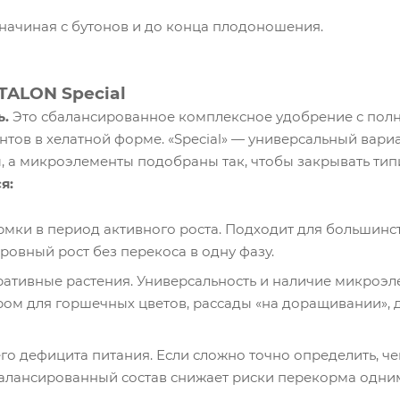
начиная с бутонов и до конца плодоношения.
STALON Special
ь.
Это сбалансированное комплексное удобрение с по
тов в хелатной форме. «Special» — универсальный вариа
 а микроэлементы подобраны так, чтобы закрывать ти
я:
мки в период активного роста. Подходит для большинств
ровный рост без перекоса в одну фазу.
ативные растения. Универсальность и наличие микроэл
ом для горшечных цветов, рассады «на доращивании», 
о дефицита питания. Если сложно точно определить, чег
балансированный состав снижает риски перекорма одни