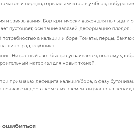
томатов и перцев, горькая ямчатость у яблок, побурени
я и завязывания. Бор критически важен для пыльцы и 
вает пустоцвет, осыпание завязей, деформацию плодов.
 потребностью в кальции и боре. Томаты, перцы, баклажа
ша, виноград, клубника.
ния. Нитратный азот быстро усваивается, поэтому удобр
троительный материал для новых тканей.
при признаках дефицита кальция/бора, в фазу бутонизац
 почвах с недостатком этих элементов (часто на лёгких,
е ошибиться