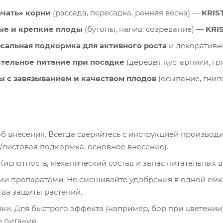
ачать» корни
(рассада, пересадка, ранняя весна) —
KRIS
ые и крепкие плоды
(бутоны, налив, созревание) —
KRI
сальная подкормка
для активного роста
и декоративн
тельное питание при посадке
(деревья, кустарники, г
 с завязыванием и качеством плодов
(осыпание, гнил
б внесения. Всегда сверяйтесь с инструкцией производ
/листовая подкормка, основное внесение).
Кислотность, механический состав и запас питательных 
ми препаратами. Не смешивайте удобрения в одной ёмк
тва защиты растений.
и. Для быстрого эффекта (например, бор при цветении)
 питание.