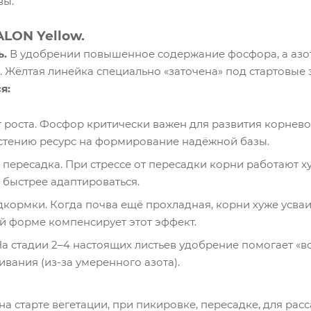
вы.
ALON Yellow.
ь.
В удобрении повышенное содержание фосфора, а азот
 Жёлтая линейка специально «заточена» под стартовые 
я:
т роста. Фосфор критически важен для развития корнево
стению ресурс на формирование надёжной базы.
 пересадка. При стрессе от пересадки корни работают х
 быстрее адаптироваться.
кормки. Когда почва ещё прохладная, корни хуже усваи
й форме компенсирует этот эффект.
а стадии 2–4 настоящих листьев удобрение помогает «вст
вания (из-за умеренного азота).
на старте вегетации, при пикировке, пересадке, для ра