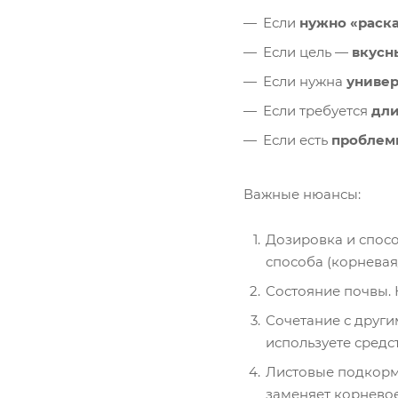
Если
нужно «раск
Если цель —
вкусн
Если нужна
универ
Если требуется
дли
Если есть
проблемы
Важные нюансы:
Дозировка и спосо
способа (корневая
Состояние почвы. 
Сочетание с други
используете средс
Листовые подкормк
заменяет корневое