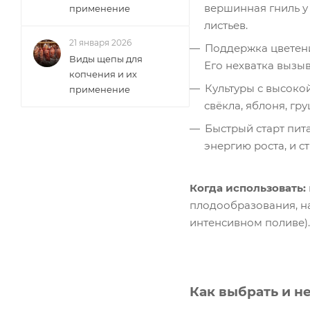
вершинная гниль у 
применение
листьев.
21 января 2026
Поддержка цветени
Виды щепы для
Его нехватка вызы
копчения и их
Культуры с высокой
применение
свёкла, яблоня, гру
Быстрый старт пита
энергию роста, и с
Когда использовать:
плодообразования, на
интенсивном поливе).
Как выбрать и н