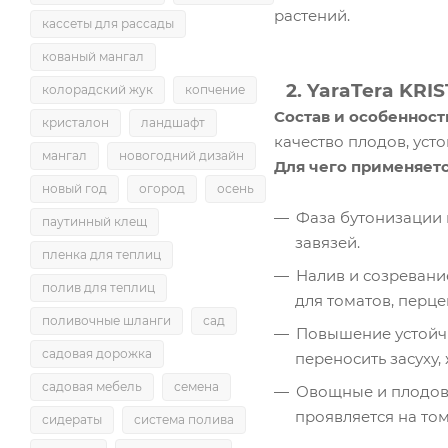
растений.
кассеты для рассады
кованый мангал
2. YaraTera KRI
колорадский жук
копчение
Состав и особенност
кристалон
ландшафт
качество плодов, уст
мангал
новогодний дизайн
Для чего применяетс
новый год
огород
осень
Фаза бутонизации 
паутинный клещ
завязей.
пленка для теплиц
Налив и созревание
полив для теплиц
для томатов, перце
поливочные шланги
сад
Повышение устойчи
садовая дорожка
переносить засуху,
садовая мебель
семена
Овощные и плодов
проявляется на том
сидераты
система полива