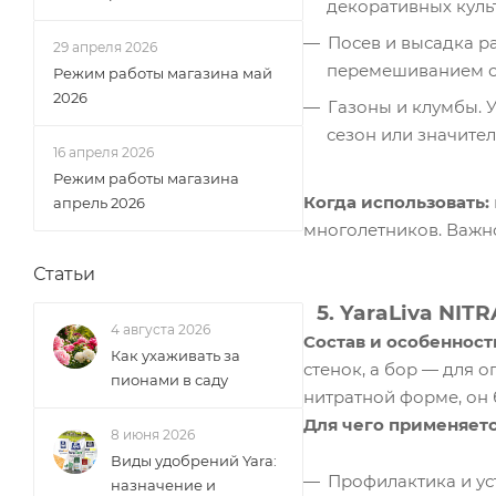
декоративных культ
Посев и высадка ра
29 апреля 2026
перемешиванием с 
Режим работы магазина май
2026
Газоны и клумбы. 
сезон или значител
16 апреля 2026
Режим работы магазина
Когда использовать:
апрель 2026
многолетников. Важно
Статьи
5. YaraLiva NIT
4 августа 2026
Состав и особенност
Как ухаживать за
стенок, а бор — для о
пионами в саду
нитратной форме, он 
Для чего применяетс
8 июня 2026
Виды удобрений Yara:
Профилактика и ус
назначение и