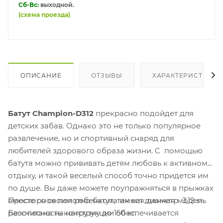
Сб-Вс:
выходной.
(схема проезда)
ОПИСАНИЕ
ОТЗЫВЫ
ХАРАКТЕРИСТИКИ
Батут Champion-D312
прекрасно подойдет для
детских забав. Однако это не только популярное
развлечение, но и спортивный снаряд для
любителей здорового образа жизни. С помощью
батута можно прививать детям любовь к активному
отдыху, и такой веселый способ точно придется им
по душе. Вы даже можете поупражняться в прыжках
Просторное полотно батута имеет диаметр 3,12 м.
вместе со своим ребенком, так как данная модель
Безопасность конструкции обеспечивается
рассчитана на нагрузку до 150 кг.