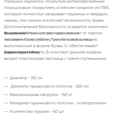
стальным каркасом, покрытым антикоррозийным
порошковым покрытием, и мягким кожухом из ПВХ,
который полностью закрывает пружины и твердый
каркас, тем самым исключает возможность травм.
Дополнительная безопасность создается наличием
Внимание!
Наличие лестницы зависит от партии
защитной сетки, которая крепится на
поставки. Пожалуйста уточняйте информацию.
металлические стойки. Три стальные ножки,
выполненные в форме буквы U, обеспечивают
Характеристики:
устойчивость батута. В комплект данной модели
входит пластиковая лестница с тремя ступеньками.
Диаметр - 312 см
Диаметр прыжкового полотна - 260 см
Максимальная нагрузка - 150 кг
Материал прыжкового полотна - полипропилен
Количество пружин - 60 шт