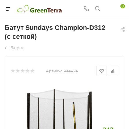
0
Батут Sundays Champion-D312
(с сеткой)
Батуты
Артикул:
414424