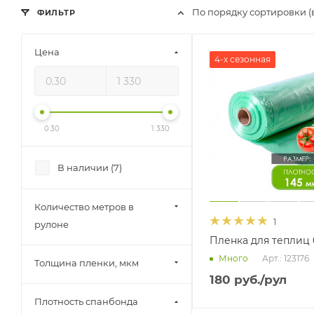
По порядку сортировки (
ФИЛЬТР
Цена
4-х сезонная
0.30
1 330
В наличии (
7
)
Количество метров в
1
рулоне
Пленка для теплиц 
Арт.: 123176
Много
Толщина пленки, мкм
180
руб.
/рул
Плотность спанбонда