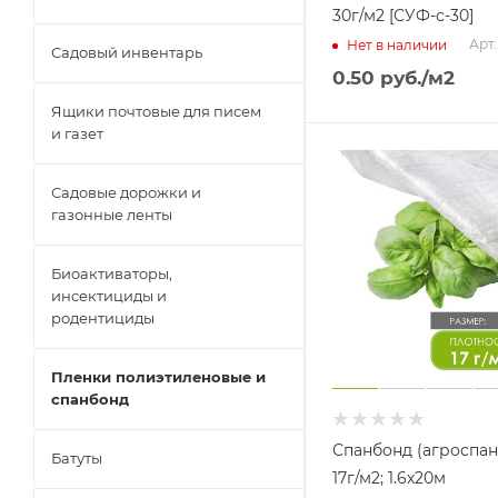
30г/м2 [СУФ-с-30]
Арт.
Нет в наличии
Садовый инвентарь
0.50
руб.
/м2
Ящики почтовые для писем
и газет
Садовые дорожки и
газонные ленты
Биоактиваторы,
инсектициды и
родентициды
Пленки полиэтиленовые и
спанбонд
Спанбонд (агроспан
Батуты
17г/м2; 1.6х20м