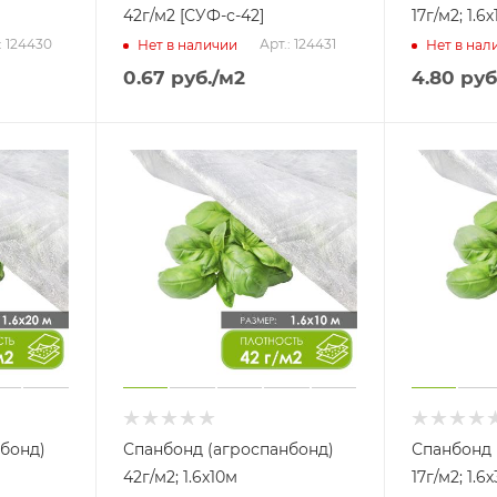
42г/м2 [СУФ-с-42]
17г/м2; 1.6
: 124430
Арт.: 124431
Нет в наличии
Нет в нал
0.67
руб.
/м2
4.80
руб
бонд)
Спанбонд (агроспанбонд)
Спанбонд 
42г/м2; 1.6х10м
17г/м2; 1.6