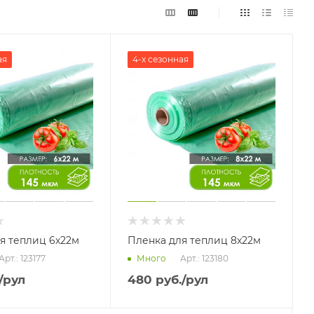
ая
4-х сезонная
я теплиц 6х22м
Пленка для теплиц 8х22м
Арт.: 123177
Арт.: 123180
Много
/рул
480
руб.
/рул