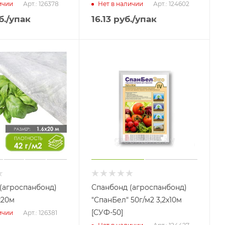
Арт.: 126378
Арт.: 124602
ичии
Нет в наличии
б.
/упак
16.13
руб.
/упак
(агроспанбонд)
Спанбонд (агроспанбонд)
6х20м
"СпанБел" 50г/м2 3,2х10м
[СУФ-50]
Арт.: 126381
ичии