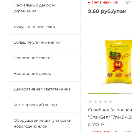
Арт.
Нет в наличии
Пасхальный декор и
9.60
руб.
/упак
украшения
Искусственные елки
Большие уличные елки
Новогодние товары
Новогодний декор
Декоративная светотехника
Коммерческий декор
Спанбонд (агроспан
"СпанБел" 17г/м2 4,2
Оборудование для упаковки
[СУФ-17]
новогодних ёлок