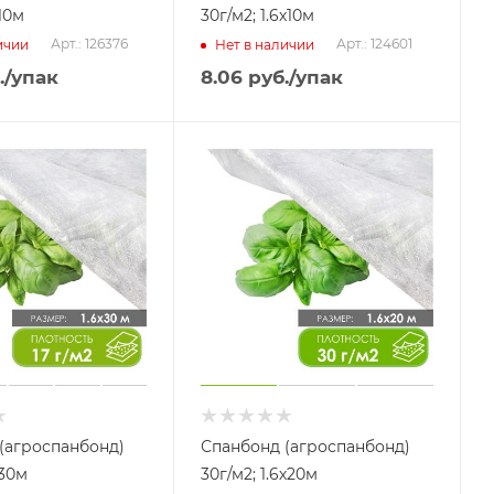
х10м
30г/м2; 1.6х10м
Арт.: 126376
Арт.: 124601
ичии
Нет в наличии
.
/упак
8.06
руб.
/упак
(агроспанбонд)
Спанбонд (агроспанбонд)
х30м
30г/м2; 1.6х20м