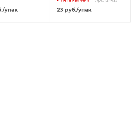
Арт.: 124427
Нет в наличии
.
/упак
23
руб.
/упак