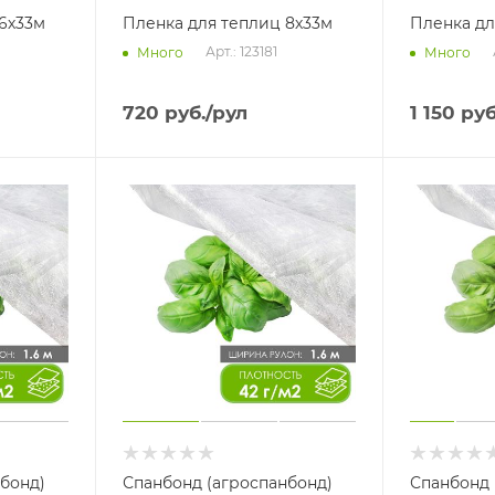
6х33м
Пленка для теплиц 8х33м
Пленка дл
Арт.: 123181
Много
Много
720
руб.
/рул
1 150
руб
бонд)
Спанбонд (агроспанбонд)
Спанбонд 