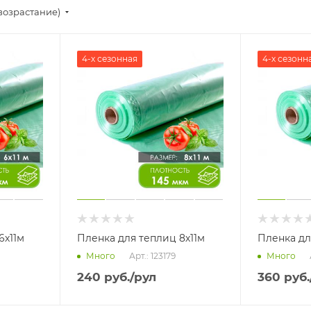
возрастание)
4-х сезонная
4-х сезонн
6х11м
Пленка для теплиц 8х11м
Пленка дл
Арт.: 123179
Много
Много
240
руб.
/рул
360
руб.