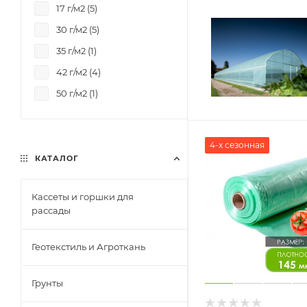
17 г/м2 (
5
)
30 г/м2 (
5
)
35 г/м2 (
1
)
42 г/м2 (
4
)
50 г/м2 (
1
)
4-х сезонная
КАТАЛОГ
Кассеты и горшки для
рассады
Геотекстиль и Агроткань
Грунты