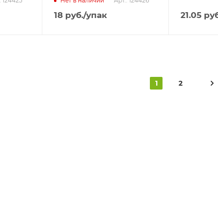
: 124425
Арт.: 124426
Нет в наличии
18
руб.
/упак
21.05
руб
1
2