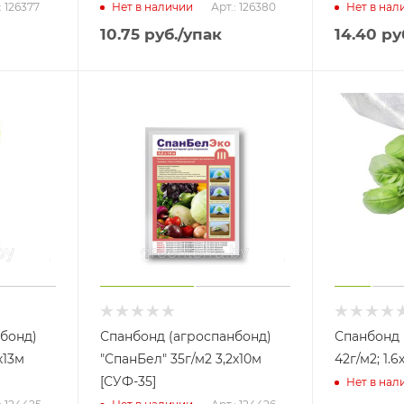
: 126377
Арт.: 126380
Нет в наличии
Нет в нал
10.75
руб.
/упак
14.40
ру
бонд)
Спанбонд (агроспанбонд)
Спанбонд 
х13м
"СпанБел" 35г/м2 3,2х10м
42г/м2; 1.
[СУФ-35]
Нет в нал