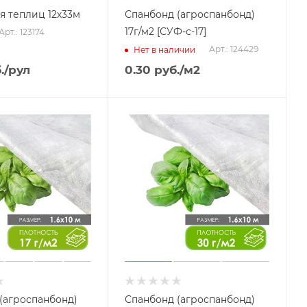
я теплиц 12х33м
Спанбонд (агроспанбонд)
17г/м2 [СУФ-с-17]
Арт.: 123174
Арт.: 124429
Нет в наличии
.
/рул
0.30
руб.
/м2
(агроспанбонд)
Спанбонд (агроспанбонд)