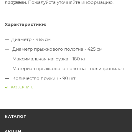
поставки. Пожалуйста уточняйте информацию.
липучек.
Характеристики:
Диаметр - 465 см
Диаметр прыжкового полотна - 425 см
Максимальная нагрузка - 180 кг
Материал прыжкового полотна - полипропилен
Количество пружин - 90 шт
Материал рамы - сталь с порошковым
покрытием
Толщина металла - 1,5 мм
Высота с защитной сеткой - 265 см
КАТАЛОГ
Высота - 85 см
АКЦИИ