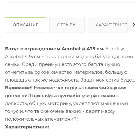
ОПИСАНИЕ
ОТЗЫВЫ
ХАРАКТЕРИСТИКИ
Батут с ограждением Acrobat ø 435 см.
Sundays
Acrobat 435 см – просторная модель батута для всей
семьи. Среди преимуществ этого батута нужно
отметить высокое качество материалов, большую
площадь а так же надежность. Защитная сетка будет
гарантом безопасности игр и упражнений ваших
Внимание!
Наличие лестницы зависит от партии
детей на батуте. Прыжки на батуте развивают
поставки. Пожалуйста уточняйте информацию.
ловкость, общую моторику, укрепляют мышечный
тонус и, что также очень важно - дарят массу
положительных впечатлений!
Характеристики: