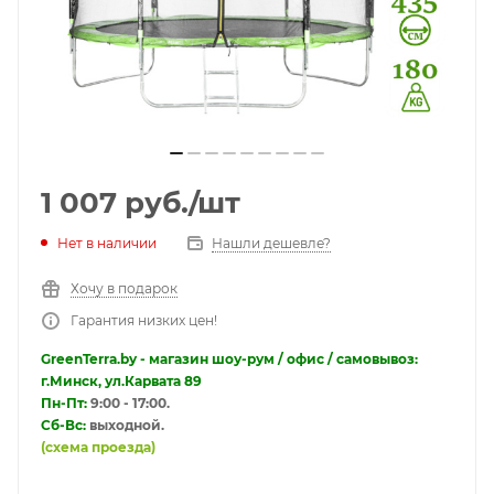
1 007
руб.
/шт
Нет в наличии
Нашли дешевле?
Хочу в подарок
Гарантия низких цен!
GreenTerra.by - магазин шоу-рум / офис / самовывоз:
г.Минск, ул.Карвата 89
Пн-Пт:
9:00 - 17:00.
Сб-Вс:
выходной.
(схема проезда)