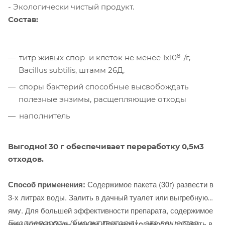
- Экологически чистый продукт.
Состав:
8
титр живых спор и клеток не менее 1х10
/г,
Bacillus subtilis, штамм 26Д,
споры бактерий способные высвобождать
полезные энзимы, расщепляющие отходы
наполнитель
Выгодно! 30 г обеспечивает переработку 0,5м3
отходов.
Способ применения:
Содержимое пакета (30г) развести в
3-х литрах воды. Залить в дачный туалет или выгребную
яму. Для большей эффективности препарата, содержимое
Биопрепараты (биоактиваторы) – это вещества,
ямы должно быть жидким. При необходимости добавить в