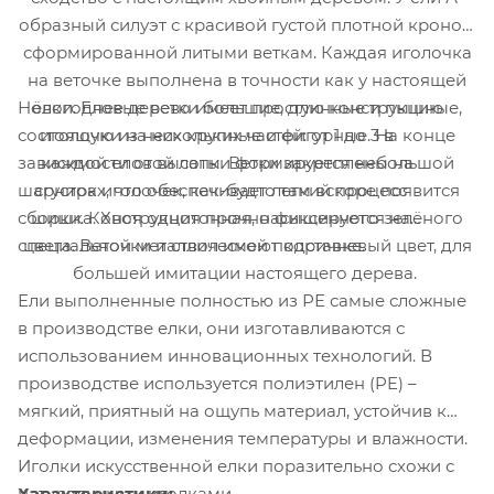
образный силуэт с красивой густой плотной кроной,
сформированной литыми веткам. Каждая иголочка
на веточке выполнена в точности как у настоящей
Новогоднее дерево имеет простую конструкцию
ёлки. Еловые ветки большие, длинные и пышные,
состоящую из нескольких частей: от 1 до 3 в
иголочки на них крупные и фигурные. На конце
зависимости от высоты. Ветки закреплены на
каждой еловой лапки формируется небольшой
шарнирах, что обеспечивает легкий процесс
сгусток иголочек, как-будто там вскоре появится
сборки. Конструкция прочно фиксируется на
шишка. Хвоя однотонная, насыщенного зелёного
специальной металлической подставке.
цвета. Веточки и ствол имеют коричневый цвет, для
большей имитации настоящего дерева.
Ели выполненные полностью из РЕ самые сложные
в производстве елки, они изготавливаются с
использованием инновационных технологий. В
производстве используется полиэтилен (PE) –
мягкий, приятный на ощупь материал, устойчив к
деформации, изменения температуры и влажности.
Иголки искусственной елки поразительно схожи с
Характеристики:
натуральными иголками.