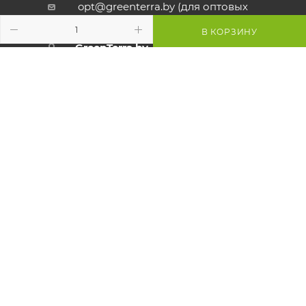
opt@greenterra.by (для оптовых
заказов)
В КОРЗИНУ
GreenTerra.by - офис и шоу-рум:
г.Минск, ул. Карвата, 89
Склад: ул.Карвата 89/2
Режим работы:
Пн - Пт:
с 9:00 до 17:00
Сб - Вс:
выходной
Внимание! Со стороны ул. Карвата
ведутся дорожные работы,
проезд закрыт. Проехать к
магазину можно со стороны МКАД.
Просьба учитывать это при
построении маршрута.
Смотрите
карту объезда
Маршрут в Яндекс
Маршрут в Google
Схема проезда к магазину