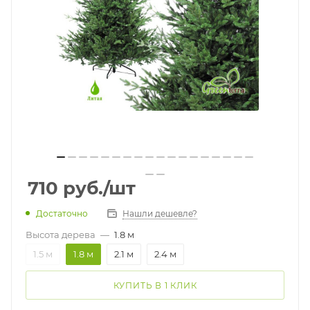
710
руб.
/шт
Достаточно
Нашли дешевле?
Высота дерева
—
1.8 м
1.5 м
1.8 м
2.1 м
2.4 м
КУПИТЬ В 1 КЛИК