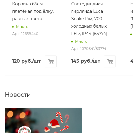
Корзина 65см
Светодиодная
Н
плетёная под ёлку,
гирлянда Luca
и
разные цвета
Snake 14м, 700
"
холодных белых
[
Много
LED, IP44 [83774]
Арт.: 12658440
Много
Арт.: 1070841/83774
120
руб.
/шт
145
руб.
/шт
Новости