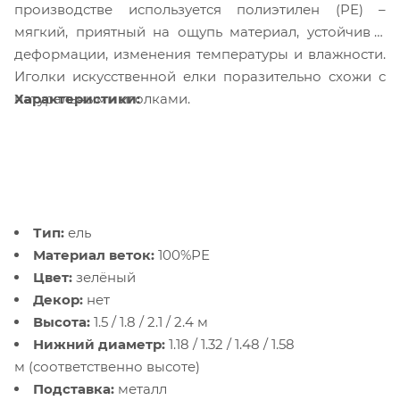
производстве используется полиэтилен (PE) –
мягкий, приятный на ощупь материал, устойчив к
деформации, изменения температуры и влажности.
Иголки искусственной елки поразительно схожи с
Характеристики:
натуральными иголками.
Тип:
ель
Материал веток:
100%РЕ
Цвет:
зелёный
Декор:
нет
Высота:
1.5 / 1.8 / 2.1 / 2.4 м
Нижний диаметр:
1.18 / 1.32 / 1.48 / 1.58
м (соответственно высоте)
Подставка:
металл