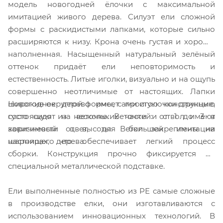
модель новогодней ёлочки с максимальной
имитацией живого дерева. Силуэт ели сложной
формы с раскидистыми лапками, которые сильно
расширяются к низу. Крона очень густая и хорошо
наполненная. Насыщенный натуральный зелёный
оттенок придаёт ели неповторимость и
естественность. Литые иголки, визуально и на ощупь
совершенно неотличимые от настоящих. Лапки
Новогоднее дерево имеет простую конструкцию
широкие округлой формы, сами иголочки длинные,
состоящую из нескольких частей: от 1 до 3 в
густо сидят на веточке. Веточки и ствол имеют
зависимости от высоты. Ветки закреплены на
коричневый цвет, для большей имитации
шарнирах, что обеспечивает легкий процесс
настоящего дерева.
сборки. Конструкция прочно фиксируется на
специальной металлической подставке.
Ели выполненные полностью из РЕ самые сложные
в производстве елки, они изготавливаются с
использованием инновационных технологий. В