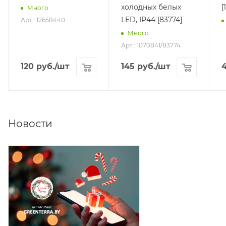
холодных белых
[
Много
LED, IP44 [83774]
Арт.: 12658440
Много
Арт.: 1070841/83774
120
руб.
/шт
145
руб.
/шт
Новости