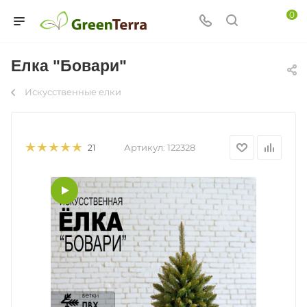
0
Елка "Бовари"
Искусственные елки
Артикул:
122328
21