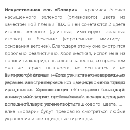
Искусственная ель «Бовари»
- красивая ёлочка
насыщенного зеленого (оливкового) цвета из
качественной плёнки ПВХ. В ней сочетаются 2 цвета
иголок: зелёные (длинные, имитируют зелёные
иголки) и бежевые (коротенькие, имитируют
основания веточек). Благодаря этому она смотрится
довольно реалистично. Хвоя жёсткая, исполнена из
поливинилхлорида высокого качества, со временем
она не теряет пышности, не осыпается и не
Зимняя красавица «Бовари», станет невероятным
выгорает. У ёлочки много узких, тонких и изящных
украшением интерьера в череде новогодних
веточек, заострённых на концах, которые выглядят
праздников. Она выглядит естественно благодаря
изящно и оригинально. У дерева высокий,
конической форме, свойственной лесным деревьям,
вытянутый ствол из прочной стали, которая придает
и пышной хвое нежного фисташкового цвета. На
дополнительную устойчивость.
ёлке «Бовари» будут прекрасно смотреться любые
украшения и светодиодные гирлянды.