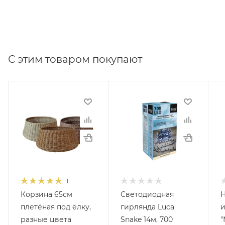
С этим товаром покупают
1
Корзина 65см
Светодиодная
Н
плетёная под ёлку,
гирлянда Luca
и
разные цвета
Snake 14м, 700
"