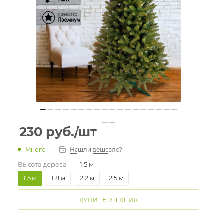
230
руб.
/шт
Много
Нашли дешевле?
Высота дерева
—
1.5 м
1.5 м
1.8 м
2.2 м
2.5 м
КУПИТЬ В 1 КЛИК