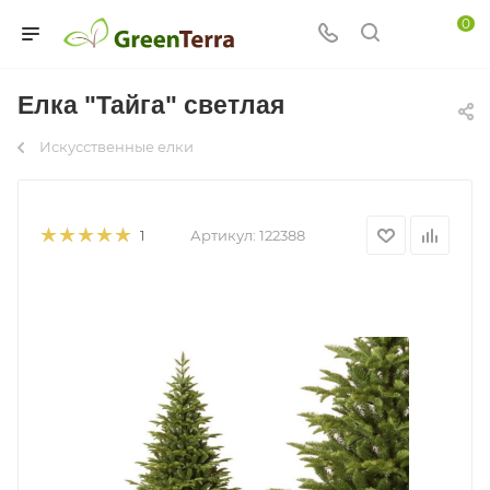
0
Елка "Тайга" светлая
Искусственные елки
Артикул:
122388
1