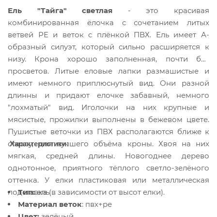
Ель "Тайга" светлая
- это красивая
комбинированная ёлочка с сочетанием литых
ветвей РЕ и веток с плёнкой ПВХ. Ель имеет А-
образный силуэт, который сильно расширяется к
низу. Крона хорошо заполненная, почти без
просветов. Литые еловые лапки размашистые и
имеют немного приплюснутый вид. Они разной
длинны и придают елочке забавный, немного
"лохматый" вид. Иголочки на них крупные и
мясистые, прожилки выполнены в бежевом цвете.
Пушистые веточки из ПВХ располагаются ближе к
Характеристики:
стволу, для лучшего объёма кроны. Хвоя на них
мягкая, средней длины. Новогоднее дерево
однотонное, приятного тёплого светло-зелёного
оттенка. У елки пластиковая или металлическая
Тип:
ель
подставка (в зависимости от высот елки).
Материал веток
: пвх+ре
Цвет:
зелёный