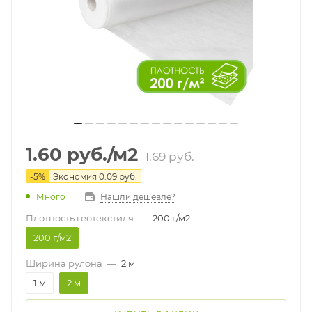
1.60
руб.
/м2
1.69
руб.
-
5
%
Экономия
0.09
руб.
Много
Нашли дешевле?
Плотность геотекстиля
—
200 г/м2
200 г/м2
Ширина рулона
—
2 м
1 м
2 м