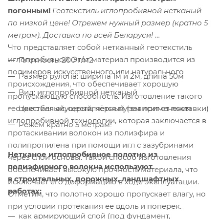
погонным!
Геотекстиль иглопробивной нетканый
по низкой цене! Отрежем нужный размер (кратно 5
метрам). Доставка по всей Беларуси!
Что представляет собой нетканный геотекстиль
иглопробивной. Этот материал производится из
Плотность: 200 г/м2
полимеров искусственного или натурального
Размер рулона: ширина 1м и 2м, длина 50м
происхождения, что обеспечивает хорошую
Вид: иглопробивной нетканый
пропускающую способность. Изготовление такого
геотекстиля осуществляется путем применения
Цвет: белый, серый, чёрный (зависит от поставки)
иглопробивной технологии, которая заключается в
Режем кратно 5 метрам!
протаскивании волокон из полиэфира и
полипропилена при помощи игл с зазубринами
Нетканое иглопробивное полотно из
через слои основы. Такой способ изготовления
полиэфирного волокна используют
обеспечивает высокую прочность материала, что
в строительных, дорожных, ландшафтных
исключает его деформацию в ходе эксплуатации.
работах:
Отметим, что полотно хорошо пропускает влагу, но
при условии протекания ее вдоль и поперек.
как армирующий слой (под фундамент,