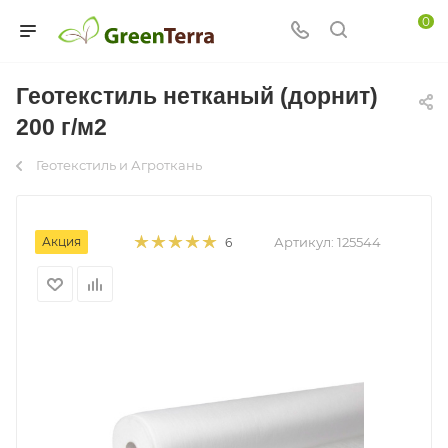
0
Геотекстиль нетканый (дорнит)
200 г/м2
Геотекстиль и Агроткань
Акция
Артикул:
125544
6