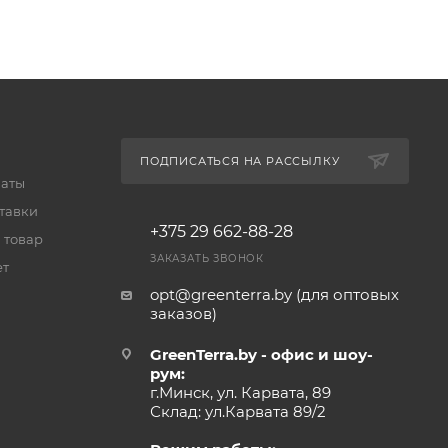
ПОДПИСАТЬСЯ НА РАССЫЛКУ
латы
тавки
+375 29 662-88-28
 товар
ЗАКАЗАТЬ ЗВОНОК
ет
opt@greenterra.by (для оптовых
заказов)
GreenTerra.by - офис и шоу-
рум:
г.Минск, ул. Карвата, 89
Склад: ул.Карвата 89/2