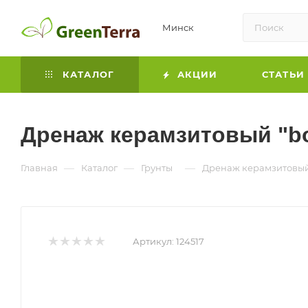
Минск
КАТАЛОГ
АКЦИИ
СТАТЬИ
Дренаж керамзитовый "b
—
—
—
Главная
Каталог
Грунты
Дренаж керамзитовый
Артикул:
124517