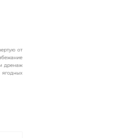
вертую от
избежание
ом дренаж
 ягодных