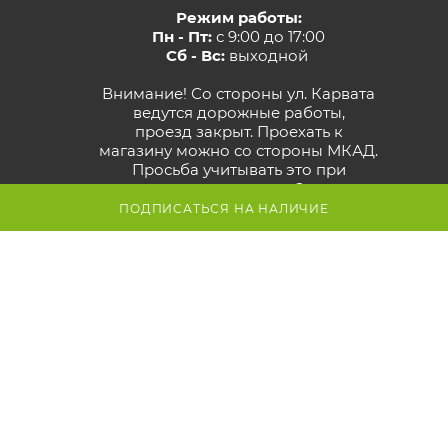
Режим работы:
Пн - Пт:
с 9:00 до 17:00
Сб - Вс:
выходной
Внимание! Со стороны ул. Карвата
ведутся дорожные работы,
проезд закрыт. Проехать к
магазину можно со стороны МКАД.
Просьба учитывать это при
построении маршрута.
Смотрите
карту объезда
ПОДПИСАТЬСЯ НА НАЛИЧИЕ
Маршрут в Яндекс
Маршрут в Google
Схема проезда к магазину
2026 © GreenTerra.by - интернет-магазин