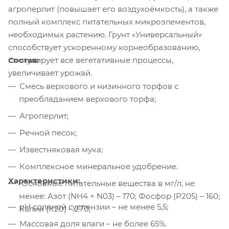
агроперлит (повышает его воздухоёмкость), а также
полный комплекс питательных микроэлементов,
необходимых растению. Грунт «Универсальный»
способствует ускоренному корнеобразованию,
Состав:
стимулирует все вегетативные процессы,
увеличивает урожай.
Смесь верхового и низинного торфов с
преобладанием верхового торфа;
Агроперлит;
Речной песок;
Известняковая мука;
Комплексное минеральное удобрение.
Характеристики:
Основные питательные вещества в мг/л, не
менее: Азот (NH4 + N03) – 170; Фосфор (Р205) – 160;
рН соляной суспензии – не менее 5,5;
Калий (К20) – 270;
Массовая доля влаги – не более 65%.