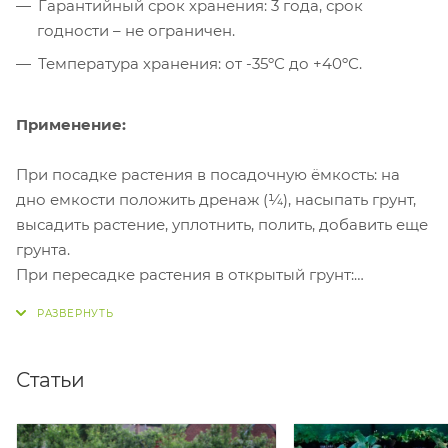
Гарантийный срок хранения: 3 года, срок
годности – не ограничен.
Температура хранения: от -35ºС до +40ºС.
Применение:
При посадке растения в посадочную ёмкость: на
дно емкости положить дренаж (¼), насыпать грунт,
высадить растение, уплотнить, полить, добавить еще
грунта.
При пересадке растения в открытый грунт:
посадочную лунку заполнить грунтом, полить,
высадить растение, слегка уплотнить, сверху
насыпать слой мульчирующего материала (торф,
кора сосны).
Статьи
При подкормке в период роста и плодоношения:
провести подсыпку торфогрутом из расчета 1,0-1,5 л