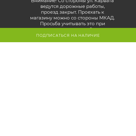
Внимание! Со стороны ул. Карвата
ведутся дорожные работы,
проезд закрыт. Проехать к
магазину можно со стороны МКАД.
Просьба учитывать это при
построении маршрута.
Смотрите
карту объезда
ПОДПИСАТЬСЯ НА НАЛИЧИЕ
Маршрут в Яндекс
Маршрут в Google
Схема проезда к магазину
2026 © GreenTerra.by - интернет-магазин