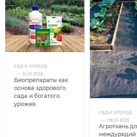
на одно растение.
САД И ОГОРОД
—
12.01.2026
Биопрепараты как
основа здорового
сада и богатого
урожая.
САД И ОГОРОД
—
08.01.2025
Агроткань д
междурядий