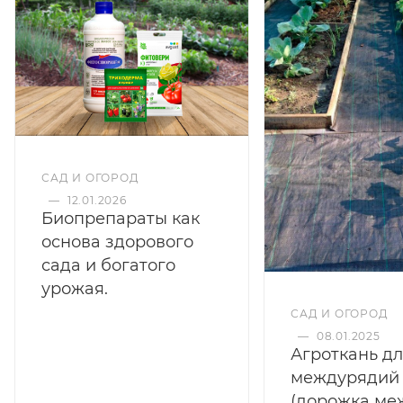
САД И ОГОРОД
—
12.01.2026
Биопрепараты как
основа здорового
сада и богатого
урожая.
САД И ОГОРОД
—
08.01.2025
Агроткань д
междурядий
(дорожка ме