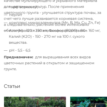
качестве мульчирующего и укрывного материала
для цветочных культур. После применения
торф верховой,
цветочного грунта - улучшается структура почвы, за
перлит
счет чего лучше развивается корневая система,
комплекс микроэлементов (Mn, B, Mo, Cu, Zn, Fe)
а следовательно, растения более интенсивно
Азот(N) - 120 - 230 мг, Фосфор (P2O5) - 80 - 160 мг,
обеспечиваются питательными веществами.
Калий (K2O) - 150 - 270 мг на 100 г. сухого
вещества.
pH - 5,5 - 6,5
Предназначен:
для выращивания всех видов
цветочных растений в открытом и защищенном
грунте.
Статьи