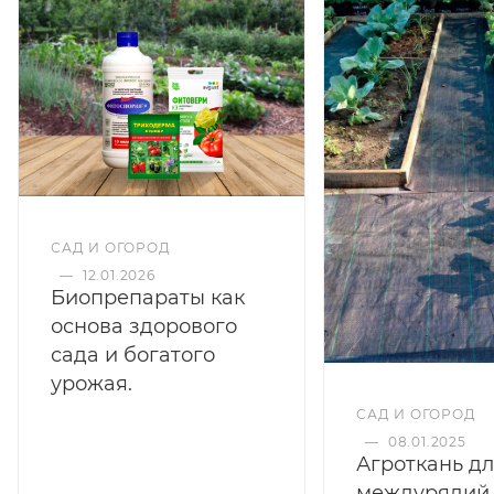
САД И ОГОРОД
—
12.01.2026
Биопрепараты как
основа здорового
сада и богатого
урожая.
САД И ОГОРОД
—
08.01.2025
Агроткань д
междурядий