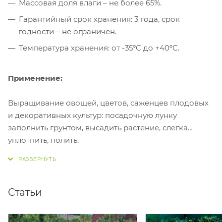
Массовая доля влаги – не более 65%.
Гарантийный срок хранения: 3 года, срок
годности – не ограничен.
Температура хранения: от -35ºС до +40ºС.
Применение:
Выращивание овощей, цветов, саженцев плодовых
и декоративных культур: посадочную лунку
заполнить грунтом, высадить растение, слегка
уплотнить, полить.
Подкормка в период вегетации: провести подсыпку
грунтом из расчёта 0,5–1,5 л на растение или слоем
3–5 см в корневую зону растений.
Статьи