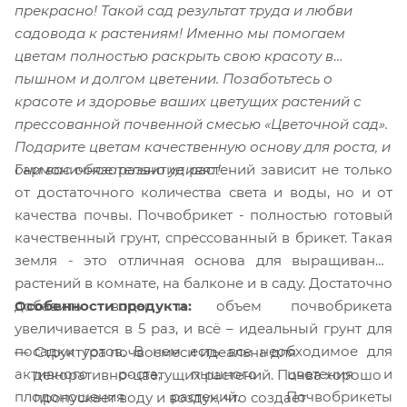
прекрасно! Такой сад результат труда и любви
садовода к растениям! Именно мы помогаем
цветам полностью раскрыть свою красоту в
пышном и долгом цветении. Позаботьтесь о
красоте и здоровье ваших цветущих растений с
прессованной почвенной смесью «Цветочной сад».
Подарите цветам качественную основу для роста, и
Гармоничное развитие растений зависит не только
они вас обязательно удивят!
от достаточного количества света и воды, но и от
качества почвы. Почвобрикет - полностью готовый
качественный грунт, спрессованный в брикет. Такая
земля - это отличная основа для выращивания
растений в комнате, на балконе и в саду. Достаточно
добавить воды и объем почвобрикета
Особенности продукта:
увеличивается в 5 раз, и всё – идеальный грунт для
посадки готов. В нем есть все необходимое для
Структура почвосмеси идеальна для
активного роста, пышного цветения и
декоративно-цветущих растений. Почва хорошо
плодоношения растений. Почвобрикеты
пропускает воду и воздух, что создает