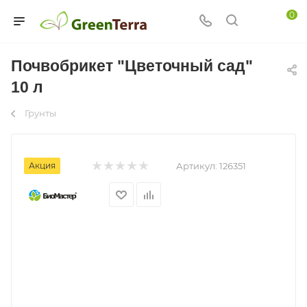
0
Почвобрикет "Цветочный сад"
10 л
Грунты
Акция
Артикул:
126351