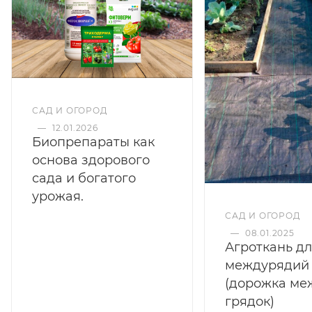
САД И ОГОРОД
—
12.01.2026
Биопрепараты как
основа здорового
сада и богатого
урожая.
САД И ОГОРОД
—
08.01.2025
Агроткань д
междурядий
(дорожка ме
грядок)