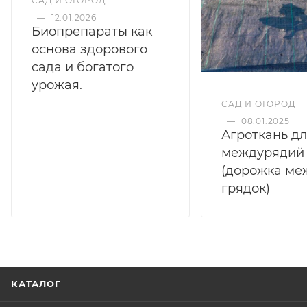
САД И ОГОРОД
—
12.01.2026
Биопрепараты как
основа здорового
сада и богатого
урожая.
САД И ОГОРОД
—
08.01.2025
Агроткань д
междурядий
(дорожка ме
грядок)
КАТАЛОГ