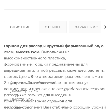
ОПИСАНИЕ
ОТЗЫВЫ
ХАРАКТЕРИСТИКИ
Горшок для рассады круглый формованный 5л, ø
22см, высота 17см.
Выполнены из
высококачественного пластика,
формованные.
Горшки предназначены для
выращивания элитной рассады, саженцев, растений,
цветов. Дно с 8-ю отверстиями, расположенными в
2-х уровнях. Это обеспечивает оптимальную
8 дренажных отверстий
вентиляцию и дренаж, а также
удобство извлечения
Диаметр 22 см
рассады из горшка
для высадки в
Высота 17см
грунт.
Использование горшков для
рассады
Объём 5 л
обеспечит Вам стабильно хороший урожай