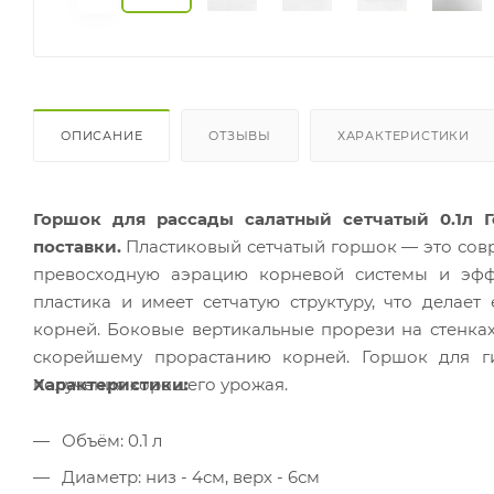
ОПИСАНИЕ
ОТЗЫВЫ
ХАРАКТЕРИСТИКИ
Горшок для рассады салатный сетчатый 0.1л Г
поставки.
Пластиковый сетчатый горшок — это со
превосходную аэрацию корневой системы и эфф
пластика и имеет сетчатую структуру, что делае
корней. Боковые вертикальные прорези на стенка
скорейшему прорастанию корней. Горшок для г
получения хорошего урожая.
Характеристики:
Объём: 0.1 л
Диаметр: низ - 4см, верх - 6см