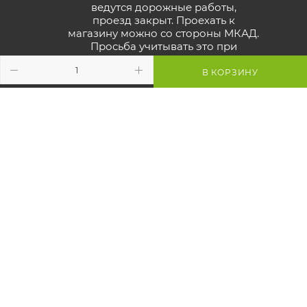
ведутся дорожные работы,
проезд закрыт. Проехать к
магазину можно со стороны МКАД.
Просьба учитывать это при
построении маршрута.
Смотрите
карту объезда
В КОРЗИНУ
Маршрут в Яндекс
Маршрут в Google
Схема проезда к магазину
2026 © GreenTerra.by - интернет-магазин