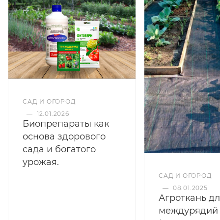
САД И ОГОРОД
—
12.01.2026
Биопрепараты как
основа здорового
сада и богатого
урожая.
САД И ОГОРОД
—
08.01.2025
Агроткань д
междурядий