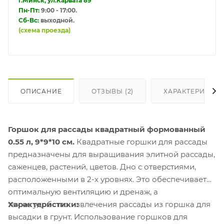
г.Минск, ул.Карвата 89
Пн-Пт:
9:00 - 17:00.
Сб-Вс:
выходной.
(схема проезда)
ОПИСАНИЕ
ОТЗЫВЫ (2)
ХАРАКТЕРИСТИ
Горшок для рассады квадратный формованный
0.55 л, 9*9*10 см.
Квадратные горшки для рассады
предназначены для выращивания элитной рассады,
саженцев, растений, цветов. Дно с отверстиями,
расположенными в 2-х уровнях. Это обеспечивает
оптимальную вентиляцию и дренаж, а
также удобство извлечения рассады из горшка для
Характеристики:
высадки в грунт. Использование горшков для