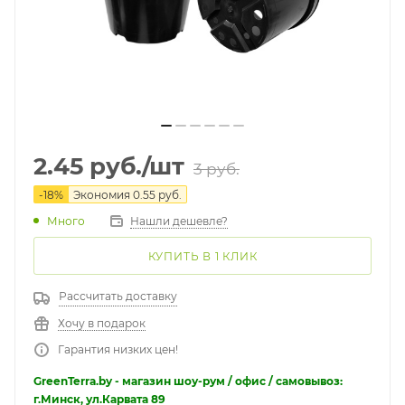
2.45
руб.
/шт
3
руб.
-
18
%
Экономия
0.55
руб.
Много
Нашли дешевле?
КУПИТЬ В 1 КЛИК
Рассчитать доставку
Хочу в подарок
Гарантия низких цен!
GreenTerra.by - магазин шоу-рум / офис / самовывоз:
г.Минск, ул.Карвата 89