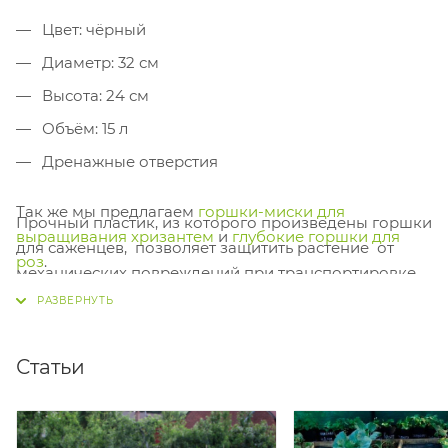
Цвет: чёрный
Диаметр: 32 см
Высота: 24 см
Объём: 15 л
Дренажные отверстия
Так же мы предлагаем
горшки-миски для
Прочный пластик, из которого произведены горшки
выращивания хризантем
и
глубокие горшки для
для саженцев, позволяет защитить растение от
роз
.
механических повреждений при транспортировке.
Дополнительно, рекомендуем горшки с саженцами
при транспортировке устанавливать как можно
плотнее друг к другу, а пустоту межу ними
Статьи
заполняется бумагой или целлофаном, это позволит
«погасить» удар при резком торможении или
маневре автомобиля.