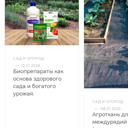
САД И ОГОРОД
—
12.01.2026
Биопрепараты как
основа здорового
сада и богатого
урожая.
САД И ОГОРОД
—
08.01.2025
Агроткань д
междурядий