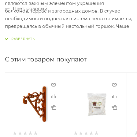
являются важным элементом украшения
Цвет: розовый.
балконов, террас и загородных домов. В случае
необходимости подвесная система легко снимается,
превращаясь в обычный настольный горшок. Чаще
всего подвесные горшки используют для ампельных
растений с лазающими и свисающими стеблями.
Подвесные горшки для цветов выполнены из
пластика с дренажным отверстием внизу. В
С этим товаром покупают
комплекте идет прочный подвес.
Характеристики: