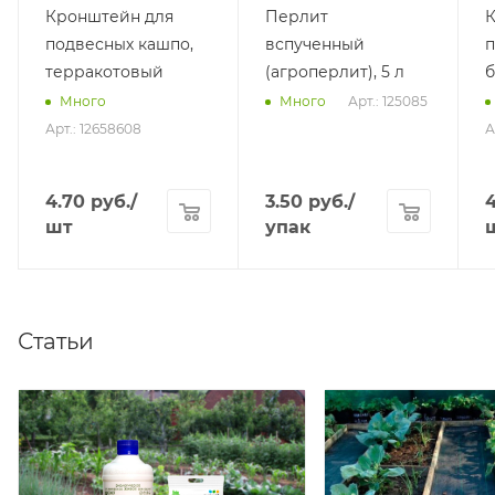
Кронштейн для
Перлит
К
подвесных кашпо,
вспученный
п
терракотовый
(агроперлит), 5 л
Арт.: 125085
Много
Много
Арт.: 12658608
А
4.70
руб.
/
3.50
руб.
/
4
шт
упак
Статьи