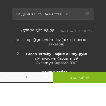
ПОДПИСАТЬСЯ НА РАССЫЛКУ
+375 29 662-88-28
ЗАКАЗАТЬ ЗВОНОК
opt@greenterra.by (для оптовых
заказов)
GreenTerra.by - офис и шоу-рум:
г.Минск, ул. Карвата, 89
Склад: ул.Карвата 89/2
Режим работы:
Пн - Пт:
с 9:00 до 17:00
В КОРЗИНУ
Сб - Вс:
выходной
Внимание! Со стороны ул. Карвата
ведутся дорожные работы,
проезд закрыт. Проехать к
магазину можно со стороны МКАД.