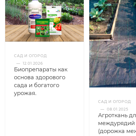
САД И ОГОРОД
—
12.01.2026
Биопрепараты как
основа здорового
сада и богатого
урожая.
САД И ОГОРОД
—
08.01.2025
Агроткань д
междурядий
(дорожка ме