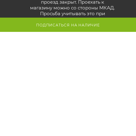
проезд закрыт. Проехать к
магазину можно со стороны МКАД.
Просьба учитывать это при
построении маршрута.
Смотрите
карту объезда
ПОДПИСАТЬСЯ НА НАЛИЧИЕ
Маршрут в Яндекс
Маршрут в Google
Схема проезда к магазину
2026 © GreenTerra.by - интернет-магазин