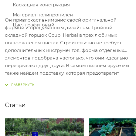
Каскадная конструкция
Материал полипропилен
Он привлекает внимание своей оригинальной
Цвет графитовый
формой и продуманным дизайном. Тройной
складной горшок Coubi Herbal в трех любимых
пользователем цветах. Строительство не требует
дополнительных инструментов, форма отдельных
элементов подобрана настолько, что они идеально
перекрывают друг друга. В самом нижнем ярусе мы
также найдем подставку, которая предотвратит
протечку воды и удержит весь набор в правильном
положении. Модель предназначена для домашнего
использования. Он обеспечивает доступ к свежей
зелени и небольшим овощам круглый год!
Статьи