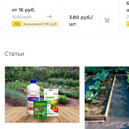
6
от
16 руб.
16.90 руб.
7
3.80
руб.
/
шт
-
5
%
Экономия
0.90 руб.
Статьи