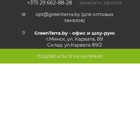
+375 29 662-88-28
ЗАКАЗАТЬ ЗВОНОК
opt@greenterra.by (для оптовых
заказов)
GreenTerra.by - офис и шоу-рум:
г.Минск, ул. Карвата, 89
Склад: ул.Карвата 89/2
Режим работы:
ПОДПИСАТЬСЯ НА НАЛИЧИЕ
Пн - Пт:
с 9:00 до 17:00
Сб - Вс:
выходной
Внимание! Со стороны ул. Карвата
ведутся дорожные работы,
проезд закрыт. Проехать к
магазину можно со стороны МКАД.
Просьба учитывать это при
построении маршрута.
Смотрите
карту объезда
Маршрут в Яндекс
Маршрут в Google