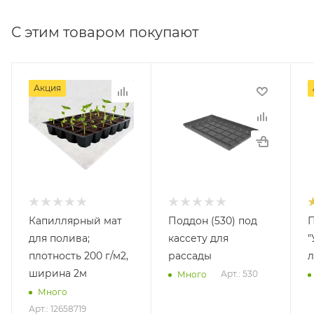
С этим товаром покупают
Акция
Капиллярный мат
Поддон (530) под
для полива;
кассету для
"
плотность 200 г/м2,
рассады
л
ширина 2м
Арт.: 530
Много
Много
Арт.: 12658719