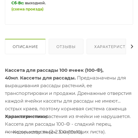
Сб-Вс:
выходной.
(схема проезда)
ОПИСАНИЕ
ОТЗЫВЫ
ХАРАКТЕРИСТИКИ
Кассета для рассады 100 ячеек (100-Ф),
40мл
.
Кассеты для рассады.
Предназначены для
выращивания рассады растений, ее
транспортировки и продажи. Дренажные отверстия
каждой ячейки кассеты для рассады не имеют
острых краев, поэтому корневая система саженца
Характеристики:
при извлечении растения из ячейки не нарушается.
Кассета для рассады 100-Ф - сладкий перец,
помидор, капуста (2-2.5 настоящих листа).
Количество ячеек: 100 (10x10)