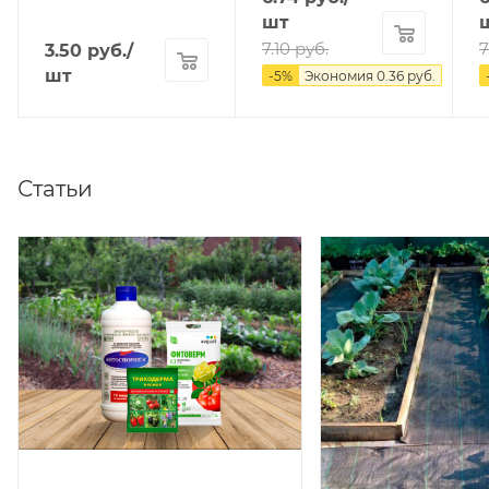
шт
7.10
руб.
7
3.50
руб.
/
шт
-
5
%
Экономия
0.36
руб.
Статьи