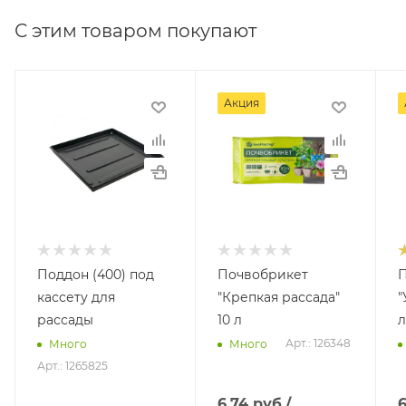
С этим товаром покупают
Акция
Поддон (400) под
Почвобрикет
кассету для
"Крепкая рассада"
"
рассады
10 л
л
Арт.: 126348
Много
Много
Арт.: 1265825
6.74
руб.
/
6