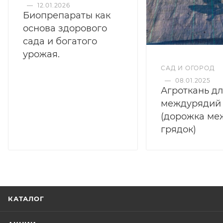
—
12.01.2026
Биопрепараты как
основа здорового
сада и богатого
урожая.
САД И ОГОРОД
—
08.01.2025
Агроткань д
междурядий
(дорожка ме
грядок)
КАТАЛОГ