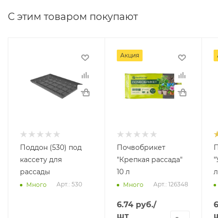
С этим товаром покупают
Акция
Поддон (530) под
Почвобрикет
кассету для
"Крепкая рассада"
"
рассады
10 л
л
Арт.: 530
Арт.: 126348
Много
Много
6.74
руб.
/
6
шт