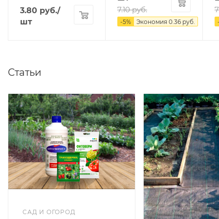
7.10
руб.
7
3.80
руб.
/
шт
-
5
%
Экономия
0.36
руб.
Статьи
САД И ОГОРОД