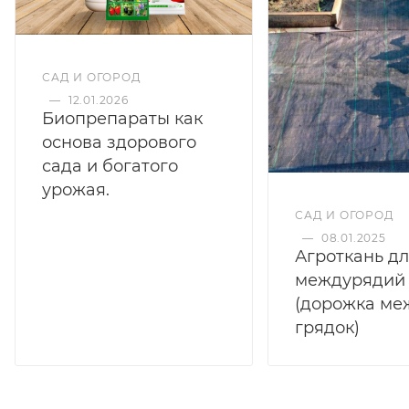
позволяют равномерно распределить вес растений,
что предотвращает их повреждение. К тому же, из-
за бортиков не вытекает лишняя влага. Можно
САД И ОГОРОД
использовать в качестве лотков для микрозелени
—
12.01.2026
или как подставки под кассеты для рассады.
Биопрепараты как
основа здорового
сада и богатого
урожая.
САД И ОГОРОД
—
08.01.2025
Агроткань д
междурядий
(дорожка ме
грядок)