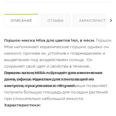
ОПИСАНИЕ
ОТЗЫВЫ
ХАРАКТЕРИСТИКИ
Горшок-миска Misa для цветов 14л, ø 44см.
Горшок
Misa напоминает керамические горшки, однако он
намного прочнее их, устойчив к повреждениям и
выцветанию под воздействием солнца. Он
сохраняет свой цвет и свойства в течение
длительного времени. Тонкий орнамент и тонко
Горшок-вазон MISA подходит для озеленения
текстурированная поверхность придают ей
дома, офиса. Идеален для композиций из
элегантность и изящество. Форма чаши позволяет
кактусов, суккулентов и петуний.
получить большую площадь для посадки растений
при относительно небольшой емкости.
Характеристики: