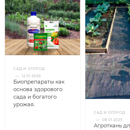
САД И ОГОРОД
—
12.01.2026
Биопрепараты как
основа здорового
сада и богатого
урожая.
САД И ОГОРОД
—
08.01.2025
Агроткань д