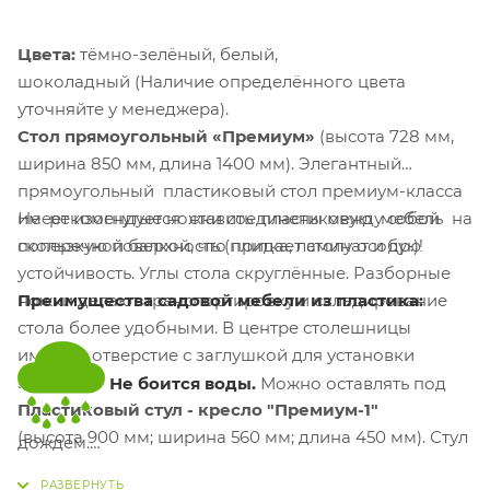
Цвета:
тёмно-зелёный, белый,
шоколадный (Наличие определённого цвета
уточняйте у менеджера).
Стол прямоугольный «Премиум»
(высота 728 мм,
ширина 850 мм, длина 1400 мм). Элегантный
прямоугольный пластиковый стол премиум-класса
Не рекомендуется ставить пластиковую мебель на
имеет изогнутые ножки соединены между собой
скользкую поверхность (плитка, ламинат и др.)!
поперечной балкой, что придает столу особую
устойчивость. Углы стола скруглённые. Разборные
Преимущества садовой мебели из пластика:
ножки делают транспортировку и складирование
стола более удобными. В центре столешницы
имеется отверстие с заглушкой для установки
зонта.
Не боится воды.
Можно оставлять под
Пластиковый стул - кресло "Премиум-1"
(высота 900 мм; ширина 560 мм; длина 450 мм). Стул
дождем.
"Премиум-1" выделяется среди остальной мебели