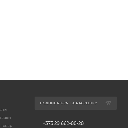
ПОДПИСАТЬСЯ НА РАССЫЛКУ
латы
тавки
+375 29 662-88-28
 товар