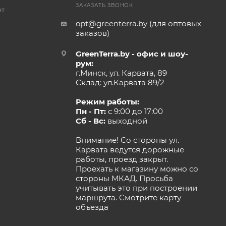
ЗАКАЗАТЬ ЗВОНОК
ет
opt@greenterra.by (для оптовых
заказов)
GreenTerra.by - офис и шоу-
рум:
г.Минск, ул. Карвата, 89
Склад: ул.Карвата 89/2
Режим работы:
Пн - Пт:
с 9:00 до 17:00
Сб - Вс:
выходной
Внимание! Со стороны ул.
Карвата ведутся дорожные
работы, проезд закрыт.
Проехать к магазину можно со
стороны МКАД. Просьба
учитывать это при построении
маршрута.
Смотрите карту
объезда