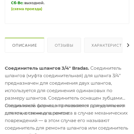
Сб-Вс:
выходной.
(схема проезда)
ОПИСАНИЕ
ОТЗЫВЫ
ХАРАКТЕРИСТИКИ
Соединитель шлангов 3/4" Bradas.
Соединитель
шлангов (муфта соединительная) для шланга 3/4"
предназначен для соединения двух шлангов,
используется для соединения одинаковых по
размеру шлангов. Соединитель оснащен зубцами
специальной формы, что позволяет применять его
Соединитель шлангов применяется для удлинения
для тонкостенных шлангов.
шланга, а также для ремонта в случае механических
повреждений ― в этом случае его называют
соединитель для ремонта шлангов или соединитель