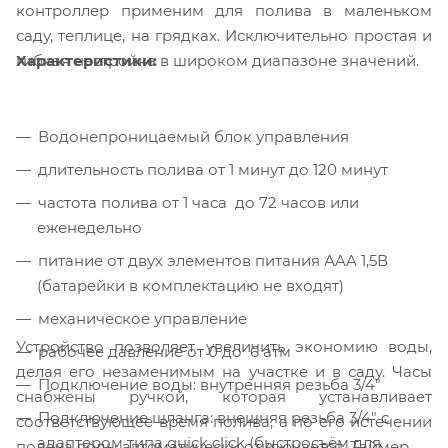
контроллер применим для полива в маленьком
саду, теплице, на грядках. Исключительно простая и
Характеристики:
гибкая настройка в широком диапазоне значений.
Водонепроницаемый блок управления
длительность полива от 1 минут до 120 минут
частота полива от 1 часа до 72 часов или
еженедельно
питание от двух элементов питания АAA 1,5В
(батарейки в комплектацию не входят)
механическое управление
Устройство позволяет увеличить экономию воды,
рабочее давление от 0 до 6 атм
делая его незаменимым на участке и в саду. Часы
Подключение воды: внутренняя резьба 3/4″
снабжены ручкой, которая устанавливает
Подключение шланга: внешняя резьба 3/4″ с
соответствующее время полива, а по его истечении
адаптером типа quick click (быстросъём для
подача воды автоматически отключается. Таймер не