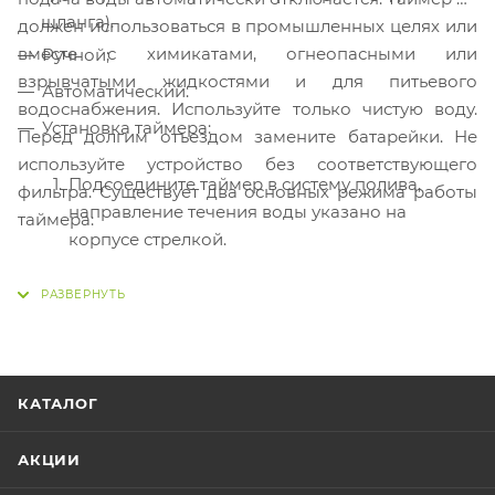
шланга).
должен использоваться в промышленных целях или
вместе с химикатами, огнеопасными или
Ручной;
взрывчатыми жидкостями и для питьевого
Автоматический.
водоснабжения. Используйте только чистую воду.
Установка таймера:
Перед долгим отъездом замените батарейки. Не
используйте устройство без соответствующего
Подсоедините таймер в систему полива,
фильтра. Существует два основных режима работы
направление течения воды указано на
таймера:
корпусе стрелкой.
Откройте крышку отсека для батарей.
Установите две новых батареи тип ААА,
закройте крышку.
Для новой программы, переключите его в
положение ВЫКЛ.
КАТАЛОГ
Выберите интервал полива и время полива.
АКЦИИ
Таймер не предназначен для эксплуатации при