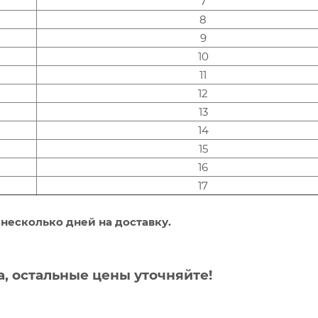
7
8
9
10
11
12
13
14
15
16
17
 несколько дней на доставку.
, остальные цены уточняйте!