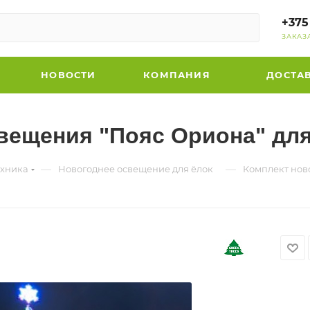
+375
ЗАКАЗ
НОВОСТИ
КОМПАНИЯ
ДОСТА
вещения "Пояс Ориона" для
—
—
ехника
Новогоднее освещение для ёлок
Комплект нов