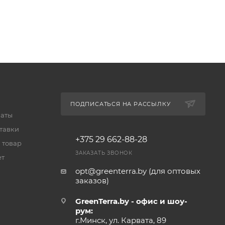
ПОДПИСАТЬСЯ НА РАССЫЛКУ
латы
тавки
+375 29 662-88-28
 товар
ЗАКАЗАТЬ ЗВОНОК
ет
opt@greenterra.by (для оптовых
заказов)
GreenTerra.by - офис и шоу-
рум:
г.Минск, ул. Карвата, 89