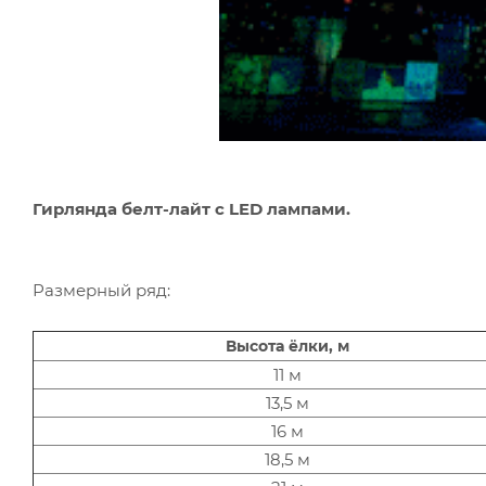
Гирлянда белт-лайт с LED лампами.
Размерный ряд:
Высота ёлки, м
11 м
13,5 м
16 м
18,5 м