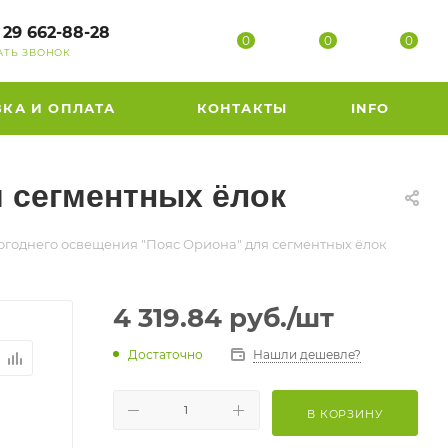
 29 662-88-28
0
0
0
АТЬ ЗВОНОК
ВКА И ОПЛАТА
КОНТАКТЫ
INFO
 сегментных ёлок
огоднего освещения "Пояс Ориона" для сегментных ёлок
4 319.84
руб.
/шт
Достаточно
Нашли дешевле?
В КОРЗИНУ