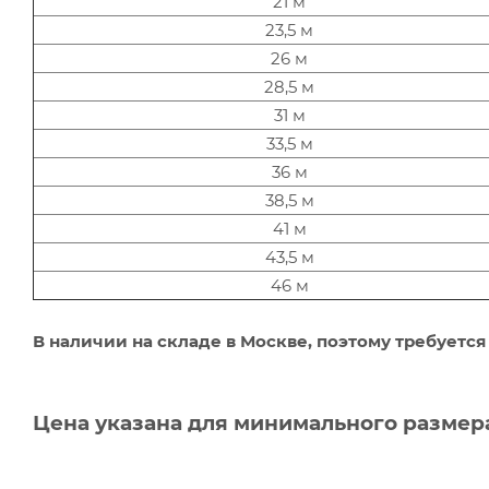
21 м
23,5 м
26 м
28,5 м
31 м
33,5 м
36 м
38,5 м
41 м
43,5 м
46 м
В наличии на складе в Москве, поэтому требуется
Цена указана для минимального размера