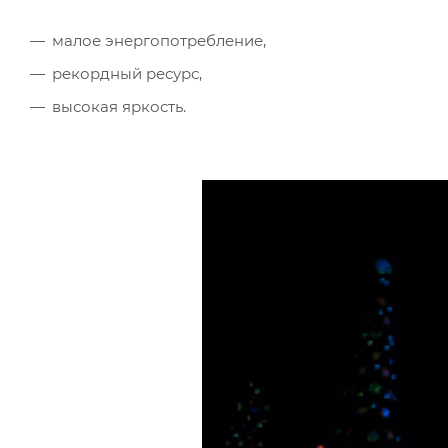
малое энергопотребление,
рекордный ресурс,
высокая яркость.