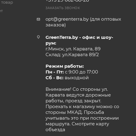
 товар
ЗАКАЗАТЬ ЗВОНОК
ет
opt@greenterra.by (для оптовых
заказов)
GreenTerra.by - офис и шоу-
рум:
г.Минск, ул. Карвата, 89
Склад: ул.Карвата 89/2
Режим работы:
Пн - Пт:
с 9:00 до 17:00
Сб - Вс:
выходной
Внимание! Со стороны ул.
Карвата ведутся дорожные
работы, проезд закрыт.
Проехать к магазину можно со
стороны МКАД. Просьба
учитывать это при построении
маршрута.
Смотрите карту
объезда