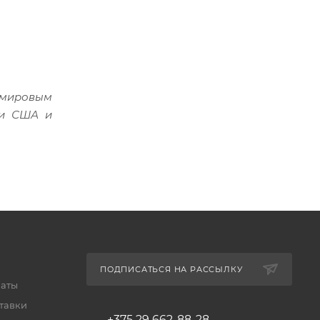
е мировым
 и США и
ПОДПИСАТЬСЯ НА РАССЫЛКУ
латы
тавки
+375 29 662-88-28