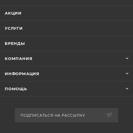
Не боится солнца.
Пластик устойчив к
АКЦИИ
ультрафиолету и не разрушается на солнце.
УСЛУГИ
Мало весит.
Перенести мебель на другое
БРЕНДЫ
место не составит труда.
КОМПАНИЯ
Легко моется.
Обычная губка + мыльный
ИНФОРМАЦИЯ
раствор легко уберут грязь.
ПОМОЩЬ
ПОДПИСАТЬСЯ НА РАССЫЛКУ