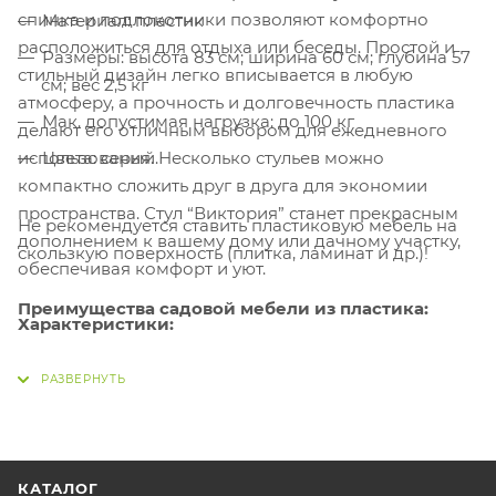
спинка и подлокотники позволяют комфортно
Материал: пластик
расположиться для отдыха или беседы. Простой и
Размеры: высота 83 см; ширина 60 см; глубина 57
стильный дизайн легко вписывается в любую
см; вес 2,5 кг
атмосферу, а прочность и долговечность пластика
Мак. допустимая нагрузка: до 100 кг
делают его отличным выбором для ежедневного
использования. Несколько стульев можно
Цвета: серый.
компактно сложить друг в друга для экономии
пространства. Стул “Виктория” станет прекрасным
Не рекомендуется ставить пластиковую мебель на
дополнением к вашему дому или дачному участку,
скользкую поверхность (плитка, ламинат и др.)!
обеспечивая комфорт и уют.
Преимущества садовой мебели из пластика:
Характеристики:
Не боится воды.
Можно оставлять под
дождем.
КАТАЛОГ