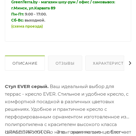
GreenTerra.by - магазин шоу-рум / офис / самовывоз:
г.Минск, ул.Карвата 89
Пн-Пт:
9:00 - 17:00.
Сб-Вс:
выходной.
(схема проезда)
ОПИСАНИЕ
ОТЗЫВЫ
ХАРАКТЕРИСТИКИ
Стул EVER серый.
Ваш идеальный выбор для
террас - кресло EVER. Стильное и удобное кресло, с
комфортной посадкой в различных цветовых
решениях. Удобное и практичное кресло с
перфорированным орнаментом изготовленное из
полипропилена с красителем высокого класса
ШТАБЕЛИРУЮТСЯ. Это значительно облегчает
светостойкости, оно не выгорает на солнце. Ever –