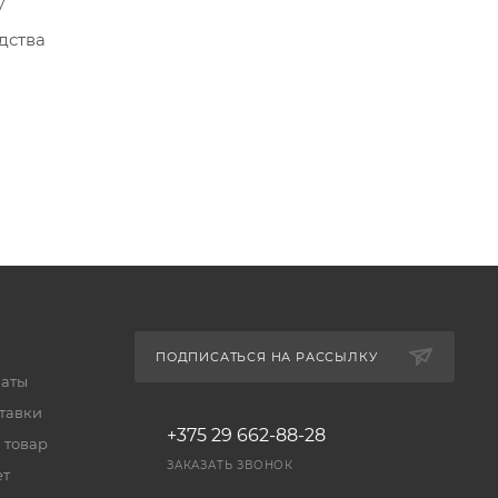
у
дства
отные
ПОДПИСАТЬСЯ НА РАССЫЛКУ
латы
тавки
+375 29 662-88-28
 товар
ЗАКАЗАТЬ ЗВОНОК
ет