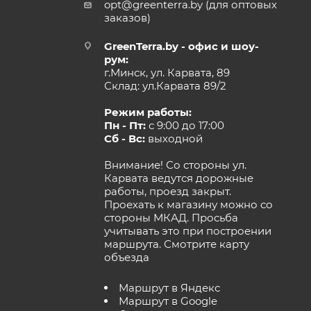
opt@greenterra.by (для оптовых
заказов)
GreenTerra.by - офис и шоу-
рум:
г.Минск, ул. Карвата, 89
Склад: ул.Карвата 89/2
Режим работы:
Пн - Пт:
с 9:00 до 17:00
Сб - Вс:
выходной
Внимание! Со стороны ул.
Карвата ведутся дорожные
работы, проезд закрыт.
Проехать к магазину можно со
стороны МКАД. Просьба
учитывать это при построении
маршрута.
Смотрите карту
объезда
Маршрут в Яндекс
Маршрут в Google