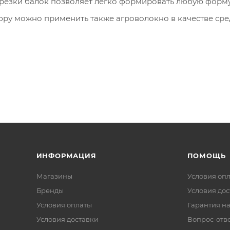
е резки балок позволяет легко формировать любую форм
ру можно применить также агроволокно в качестве сре
сутствующих в домашнем хозяйстве (соль, аммиак, кисл
словиям
ИНФОРМАЦИЯ
ПОМОЩЬ
Магазины
Условия оп
Бренды
Условия дос
Условия оплаты
Гарантия на
Условия доставки
Вопрос-отв