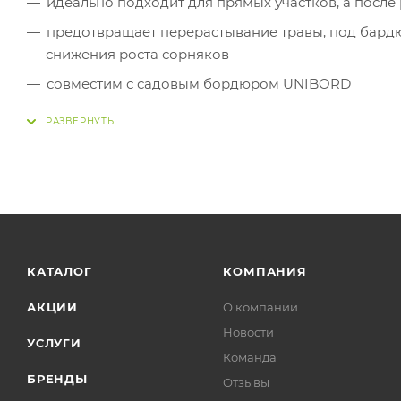
идеально подходит для прямых участков, а посл
предотвращает перерастывание травы, под бардю
снижения роста сорняков
совместим с садовым бордюром UNIBORD
устойчив к большинству химических веществ, при
дожди)
морозостойкий, устойчив к сложным погодным у
продукт можно 100% переработать
КАТАЛОГ
КОМПАНИЯ
АКЦИИ
О компании
Новости
УСЛУГИ
Команда
БРЕНДЫ
Отзывы