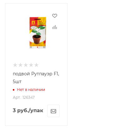
подвой Рутпауэр F1,
5шт
Нет в наличии
Арт.: 126347
3
руб.
/упак