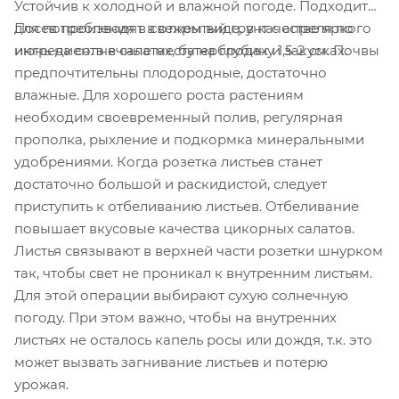
Устойчив к холодной и влажной погоде. Подходит
для потребления в свежем виде, в качестве яркого
Посев производят в открытый грунт с апреля по
ингредиента в салатах, бутербродах и закусках.
июнь на солнечные места на глубину 1,5-2 см. Почвы
предпочтительны плодородные, достаточно
влажные. Для хорошего роста растениям
необходим своевременный полив, регулярная
прополка, рыхление и подкормка минеральными
удобрениями. Когда розетка листьев станет
достаточно большой и раскидистой, следует
приступить к отбеливанию листьев. Отбеливание
повышает вкусовые качества цикорных салатов.
Листья связывают в верхней части розетки шнурком
так, чтобы свет не проникал к внутренним листьям.
Для этой операции выбирают сухую солнечную
погоду. При этом важно, чтобы на внутренних
листьях не осталось капель росы или дождя, т.к. это
может вызвать загнивание листьев и потерю
урожая.