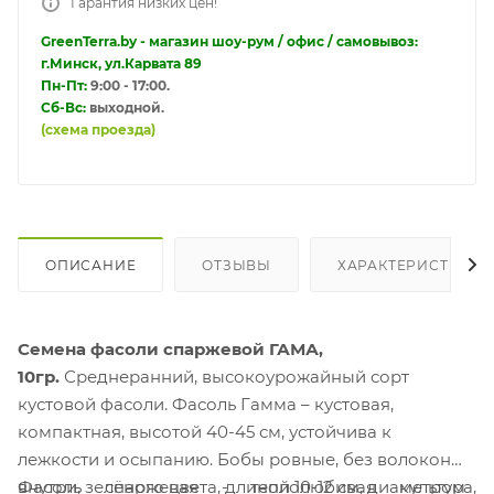
Гарантия низких цен!
GreenTerra.by - магазин шоу-рум / офис / самовывоз:
г.Минск, ул.Карвата 89
Пн-Пт:
9:00 - 17:00.
Сб-Вс:
выходной.
(схема проезда)
ОПИСАНИЕ
ОТЗЫВЫ
ХАРАКТЕРИСТИКИ
Семена фасоли спаржевой ГАМА,
10гр.
Среднеранний, высокоурожайный сорт
кустовой фасоли. Фасоль Гамма – кустовая,
компактная, высотой 40-45 см, устойчива к
лежкости и осыпанию. Бобы ровные, без волокон
внутри, зелёного цвета, длиной 10-12 см, диаметром
Фасоль спаржевая - теплолюбивая культура,