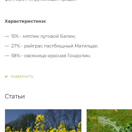
Характеристики:
15% - мятлик луговой Балин;
27% - райграс пастбищный Матильде;
58% - овсяница красная Гондолин.
Норма расхода:
содержимое пакета на 1/3 сотки
(30м2)
Газон под заказ 1-2 дней!
Статьи